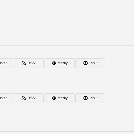
cket
RSS
feedly
Pin it
cket
RSS
feedly
Pin it